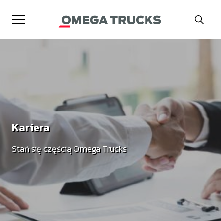
OMEGA TRUCKS
Kariera
AUTORYZACJE
Stań się częścią Omega Trucks
LIKWIDACJA SZKÓD
USŁUGI
KONTAKT