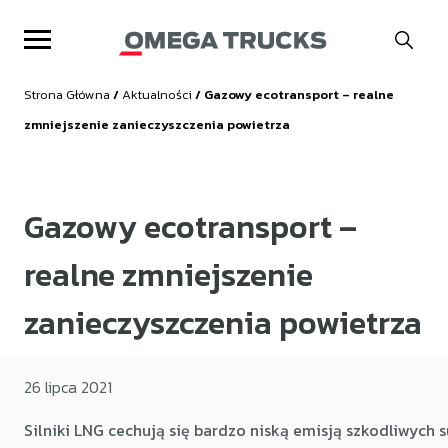
Strona Główna
/
Aktualności
/ Gazowy ecotransport – realne
zmniejszenie zanieczyszczenia powietrza
OMEGA TRUCKS
Gazowy ecotransport –
AUTORYZACJE
realne zmniejszenie
zanieczyszczenia powietrza
LIKWIDACJA SZKÓD
USŁUGI
26 lipca 2021
KONTAKT
Silniki LNG cechują się bardzo niską emisją szkodliwyc