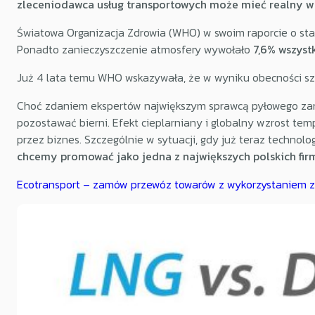
zleceniodawca usług transportowych może mieć realny wp
Światowa Organizacja Zdrowia (WHO) w swoim raporcie o sta
Ponadto zanieczyszczenie atmosfery wywołało
7,6% wszyst
Już 4 lata temu WHO wskazywała, że w wyniku obecności szko
Choć zdaniem ekspertów największym sprawcą pyłowego zani
pozostawać bierni. Efekt cieplarniany i globalny wzrost te
przez biznes. Szczególnie w sytuacji, gdy już teraz techno
chcemy promować jako jedna z największych polskich fir
Ecotransport – zamów przewóz towarów z wykorzystaniem z