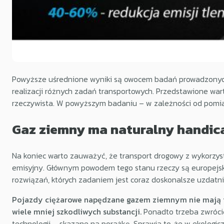
Powyższe uśrednione wyniki są owocem badań prowadzonych
realizacji różnych zadań transportowych. Przedstawione wa
rzeczywista. W powyższym badaniu – w zależności od pomiar
Gaz ziemny ma naturalny handic
Na koniec warto zauważyć, że transport drogowy z wykorzys
emisyjny. Głównym powodem tego stanu rzeczy są europejskie 
rozwiązań, których zadaniem jest coraz doskonalsze uzdatnia
Pojazdy ciężarowe napędzane gazem ziemnym nie mają teg
wiele mniej szkodliwych substancji.
Ponadto trzeba zwrócić
technologii – skazane na porażkę. Sprawia to, że w ekologi